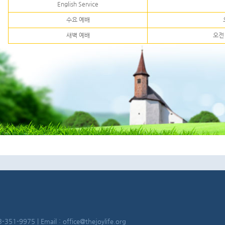
English Service
수요 예배
새벽 예배
오전 
-351-9975 | Email : office@thejoylife.org