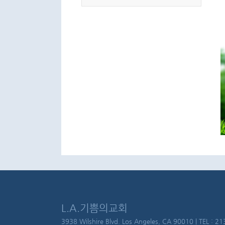
L.A.기쁨의교회
3938 Wilshire Blvd. Los Angeles, CA 90010 | TEL : 213