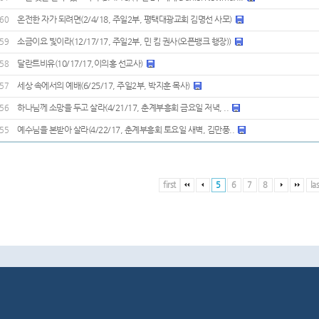
온전한 자가 되려면(2/4/18, 주일2부, 평택대광교회 김명선 사모)
60
소금이요 빛이라(12/17/17, 주일2부, 민 킴 권사(오픈뱅크 행장))
59
달란트비유(10/17/17,이의홍 선교사)
58
세상 속에서의 예배(6/25/17, 주일2부, 박지훈 목사)
57
하나님께 소망을 두고 살라(4/21/17, 춘계부흥회 금요일 저녁, ..
56
예수님을 본받아 살라(4/22/17, 춘계부흥회 토요일 새벽, 김만풍..
55
first
5
6
7
8
las