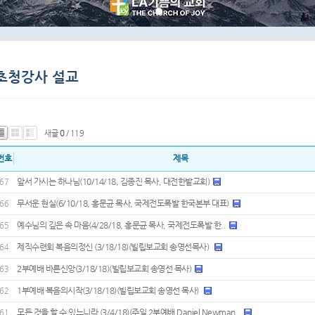
새글
0
/ 119
번호
제목
앞서 가시는 하나님(10/14/18, 김종진 목사, 대전한밭교회)
67
무서운 현실(6/10/18, 홍문균 목사, 국제전도폭발 한국본부 대표)
66
예수님의 깊은 속 마음(4/28/18, 홍문균 목사, 국제전도폭발 한..
65
제직수련회 복음의정신 (3/18/18)(빌립보교회 송영선목사)
64
2부예배 바른신앙(3/18/18)(빌립보교회 송영선 목사)
63
1부예배 복음의시작(3/18/18)(빌립보교회 송영선 목사)
62
모든 것을 할 수 있느니라 (3/4/18)(주일 2부예배 Daniel Newman..
61