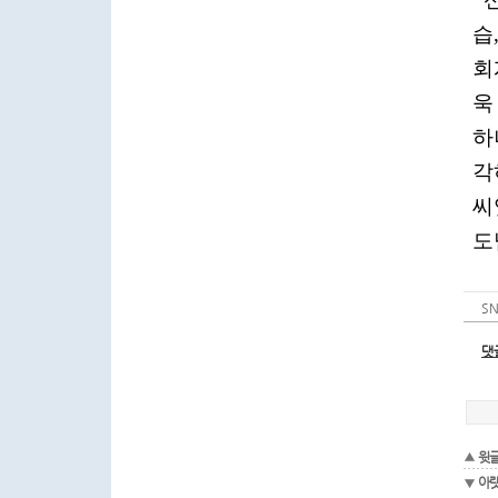
S
댓
윗
아