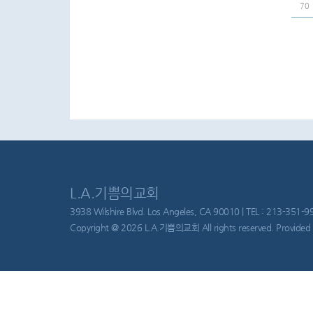
70
L.A.기쁨의교회
3938 Wilshire Blvd. Los Angeles, CA 90010 | TEL : 213-351-997
Copyright @ 2026 L.A.기쁨의교회 All rights reserved. Provided