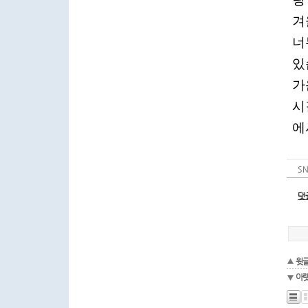
S
댓
윗
아