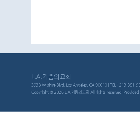
L.A.기쁨의교회
3938 Wilshire Blvd. Los Angeles, CA 90010 | TEL : 213-351-997
Copyright @ 2026 L.A.기쁨의교회 All rights reserved. Provided