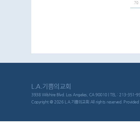
70
L.A.기쁨의교회
3938 Wilshire Blvd. Los Angeles, CA 90010 | TEL : 213-351-997
Copyright @ 2026 L.A.기쁨의교회 All rights reserved. Provided