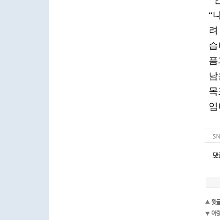
S
댓
윗
아